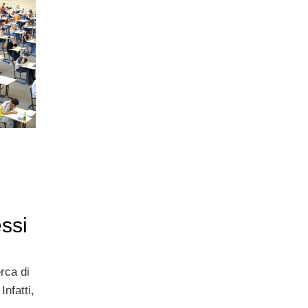
essi
erca di
Infatti,