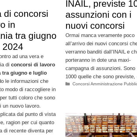
INAIL, previste 1
 di concorsi
assunzioni con i
ro in
nuovi concorsi
ia tra giugno
Ormai manca veramente poco
all’arrivo dei nuovi concorsi ch
o 2024
verranno banditi dall’INAIL e c
ntro ad una vera e
porteranno in dote una maxi-
ia di
concorsi di lavoro
campagna di assunzioni. Sono p
tra giugno e luglio
1000 quelle che sono previste,
o le informazioni che
Categorie
Concorsi Amministrazione Pubbli
o modo di raccogliere in
 per tutti coloro che sono
di un nuovo lavoro.
licata dal punto di vista
e, ragion per cui quanto
a di recente diventa per