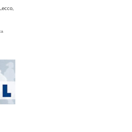
 Lecco,
ca