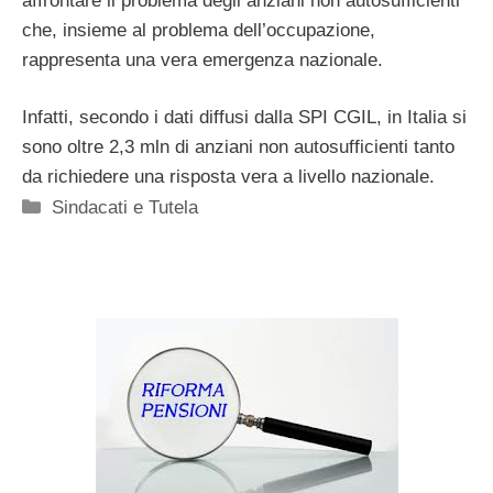
affrontare il problema degli anziani non autosufficienti
che, insieme al problema dell’occupazione,
rappresenta una vera emergenza nazionale.
Infatti, secondo i dati diffusi dalla SPI CGIL, in Italia si
sono oltre 2,3 mln di anziani non autosufficienti tanto
da richiedere una risposta vera a livello nazionale.
Categorie
Sindacati e Tutela