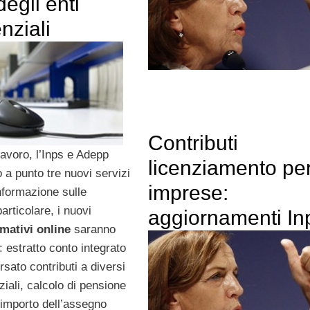
degli enti
nziali
Contributi
Lavoro, l’Inps e Adepp
licenziamento per
a punto tre nuovi servizi
imprese:
informazione sulle
particolare, i nuovi
aggiornamenti In
rmativi online
saranno
: estratto conto integrato
rsato contributi a diversi
ziali, calcolo di pensione
 importo dell’assegno