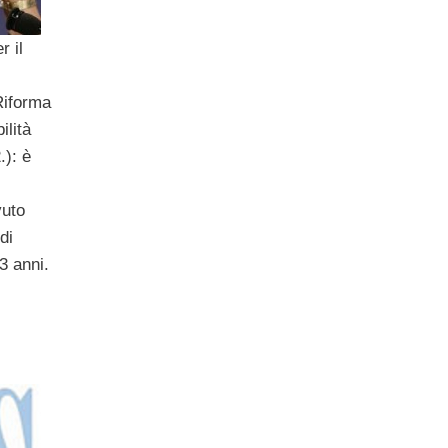
r il
Riforma
ilità
): è
vuto
di
3 anni.