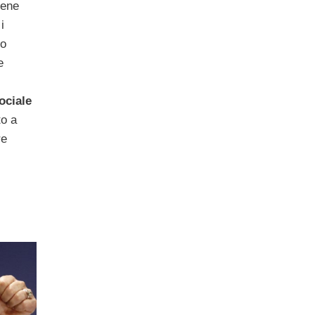
tiene
i
lo
e
ociale
to a
re