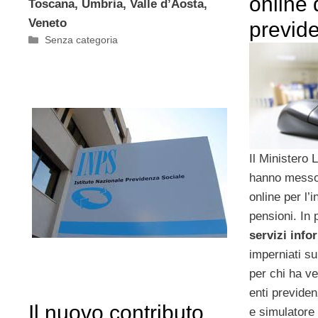
online 
Toscana, Umbria, Valle d’Aosta,
Veneto
previde
Categorie
Senza categoria
Il Ministero 
hanno messo 
online per l’
pensioni. In 
servizi info
imperniati su
per chi ha ve
enti previden
Il nuovo contributo
e simulatore