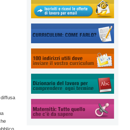
 diffusa
ha
che
ubblico