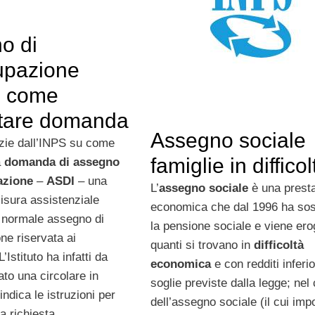
o di
upazione
, come
tare domanda
Assegno sociale
izie dall’INPS su come
famiglie in difficol
a
domanda di assegno
azione
–
ASDI
– una
L’
assegno sociale
è una prest
isura assistenziale
economica che dal 1996 ha sost
l normale assegno di
la pensione sociale e viene ero
ne riservata ai
quanti si trovano in
difficoltà
’Istituto ha infatti da
economica
e con redditi inferio
to una circolare in
soglie previste dalla legge; nel
indica le istruzioni per
dell’assegno sociale (il cui imp
a richiesta.