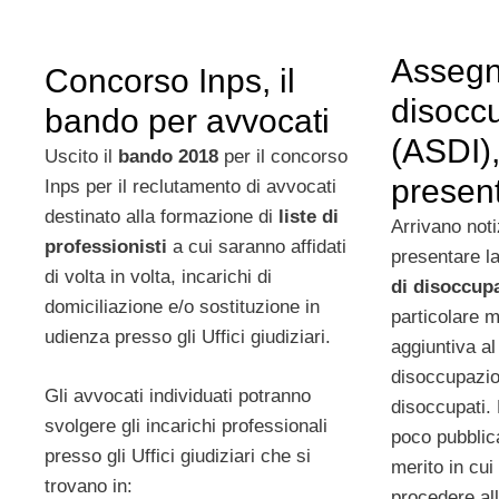
Assegn
Concorso Inps, il
disocc
bando per avvocati
(ASDI)
Uscito il
bando 2018
per il concorso
presen
Inps per il reclutamento di avvocati
destinato alla formazione di
liste di
Arrivano not
professionisti
a cui saranno affidati
presentare l
di volta in volta, incarichi di
di disoccup
domiciliazione e/o sostituzione in
particolare m
udienza presso gli Uffici giudiziari.
aggiuntiva a
disoccupazio
Gli avvocati individuati potranno
disoccupati. L
svolgere gli incarichi professionali
poco pubblica
presso gli Uffici giudiziari che si
merito in cui 
trovano in:
procedere all