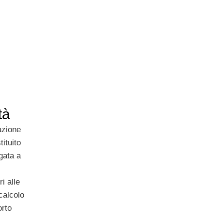
tà
azione
ituito
gata a
ri alle
 calcolo
orto