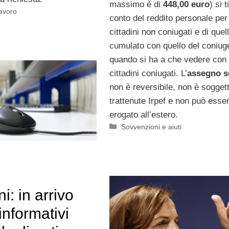
massimo è di
448,00 euro
) si 
Lavoro
conto del reddito personale per 
cittadini non coniugati e di quel
cumulato con quello del coniug
quando si ha a che vedere con
cittadini coniugati. L’
assegno s
non è reversibile, non è sogget
trattenute Irpef e non può esse
erogato all’estero.
Categorie
Sovvenzioni e aiuti
i: in arrivo
 informativi