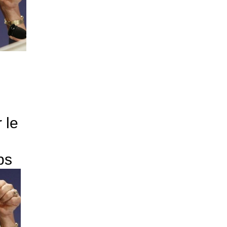
 le
ps