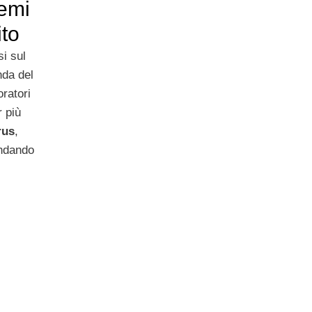
lemi
ito
si sul
nda del
oratori
r più
rus
,
andando