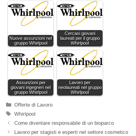
Cercasi giovani
Nuove assunzioni nel
laureati per il gruppo
gruppo Whirlpool
Whirlpool
Assunzioni per
Lavoro per
giovani ingegneri nel
neolaureati nel gruppo
gruppo Whirlpool
Whirlpool
Categorie
Offerte di Lavoro
Tag
Whirlpool
Come diventare responsabile di un bioparco
Lavoro per stagisti e esperti nel settore cosmetico