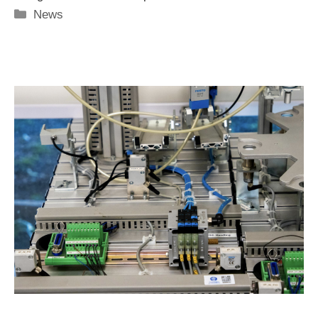
Categorie
News