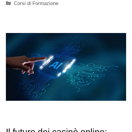
Categorie
Corsi di Formazione
Il futuro dei casinò online: