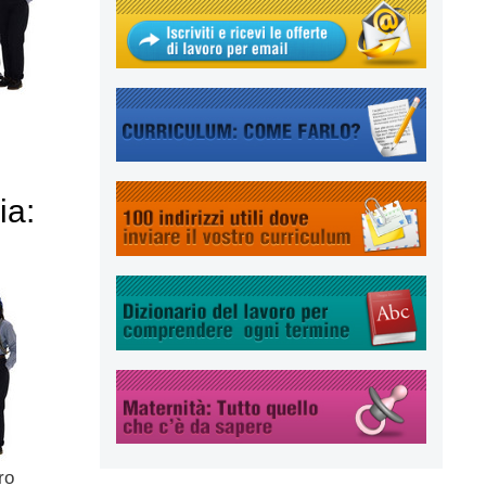
ia:
ro