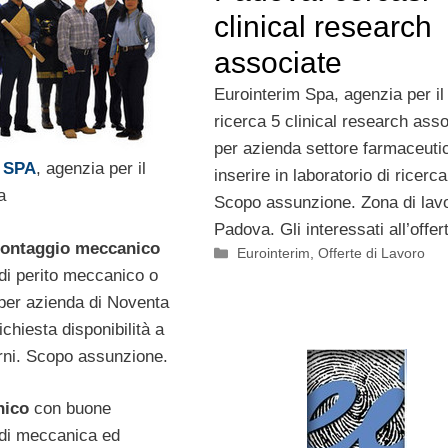
clinical research
associate
Eurointerim Spa, agenzia per il
ricerca 5 clinical research ass
per azienda settore farmaceuti
m SPA
, agenzia per il
inserire in laboratorio di ricerca
a
Scopo assunzione. Zona di lav
Padova. Gli interessati all’offer
montaggio meccanico
Categorie
Eurointerim
,
Offerte di Lavoro
di perito meccanico o
 per azienda di Noventa
hiesta disponibilità a
urni. Scopo assunzione.
nico
con buone
di meccanica ed