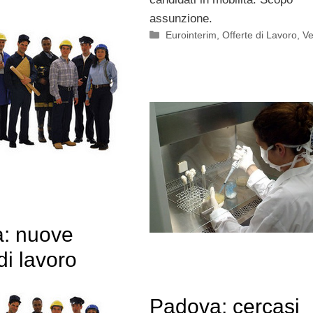
assunzione.
Categorie
Eurointerim
,
Offerte di Lavoro
,
Ve
: nuove
 di lavoro
Padova: cercasi