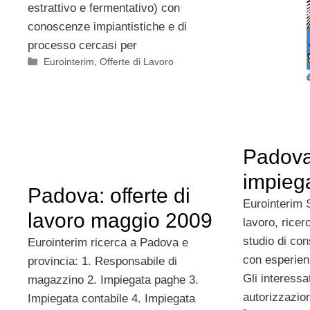
estrattivo e fermentativo) con
conoscenze impiantistiche e di
processo cercasi per
Categorie
Eurointerim
,
Offerte di Lavoro
Padova
impieg
Padova: offerte di
Eurointerim 
lavoro maggio 2009
lavoro, rice
studio di co
Eurointerim ricerca a Padova e
con esperien
provincia: 1. Responsabile di
Gli interessa
magazzino 2. Impiegata paghe 3.
autorizzazion
Impiegata contabile 4. Impiegata