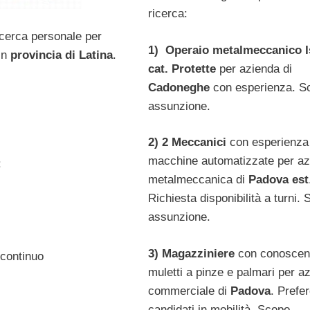
ricerca:
icerca personale per
1) Operaio metalmeccanico Is
in
provincia di Latina
.
cat. Protette
per azienda di
Cadoneghe
con esperienza. S
assunzione.
2) 2 Meccanici
con esperienza
macchine automatizzate per az
:
metalmeccanica di
Padova est
Richiesta disponibilità a turni.
assunzione.
3) Magazziniere
con conoscen
 continuo
muletti a pinze e palmari per a
commerciale di
Padova
. Prefe
candidati in mobilità. Scopo