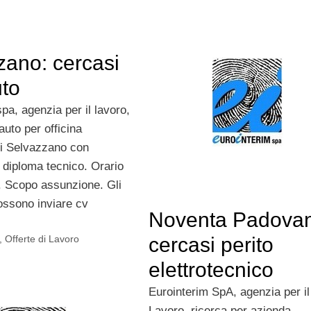
zano: cercasi
uto
pa, agenzia per il lavoro,
rauto per officina
di Selvazzano con
 diploma tecnico. Orario
. Scopo assunzione. Gli
possono inviare cv
Noventa Padova
,
Offerte di Lavoro
cercasi perito
elettrotecnico
Eurointerim SpA, agenzia per il
Lavoro, ricerca per azienda