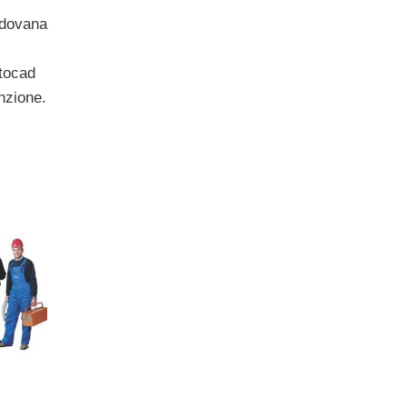
adovana
tocad
nzione.