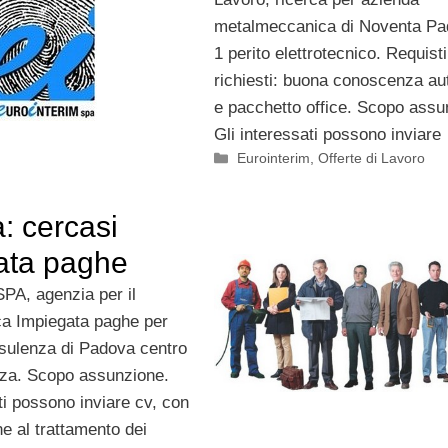
metalmeccanica di Noventa P
1 perito elettrotecnico. Requisti
richiesti: buona conoscenza au
e pacchetto office. Scopo assu
Gli interessati possono inviare
Categorie
Eurointerim
,
Offerte di Lavoro
: cercasi
ata paghe
SPA, agenzia per il
rca Impiegata paghe per
nsulenza di Padova centro
za. Scopo assunzione.
ti possono inviare cv, con
e al trattamento dei