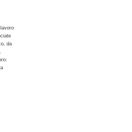
 lavoro
ociate
co, da
.
oro:
ta