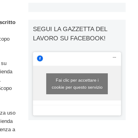
critto
SEGUI LA GAZZETTA DEL
LAVORO SU FACEBOOK!
copo
 su
ienda
.
Fai clic per accettare i
cookie per questo servizio
 Scopo
za uso
zienda
renza a