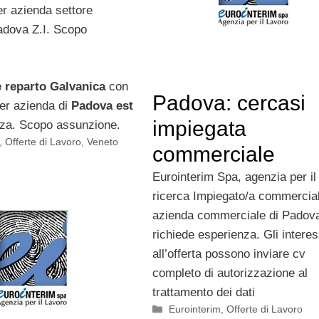
er azienda settore
adova Z.I. Scopo
 reparto Galvanica
con
Padova: cercasi
er azienda di
Padova est
impiegata
za. Scopo assunzione.
,
Offerte di Lavoro
,
Veneto
commerciale
Eurointerim Spa, agenzia per il
ricerca Impiegato/a commercia
azienda commerciale di Padova
richiede esperienza. Gli interes
all’offerta possono inviare cv
completo di autorizzazione al
trattamento dei dati
Categorie
Eurointerim
,
Offerte di Lavoro