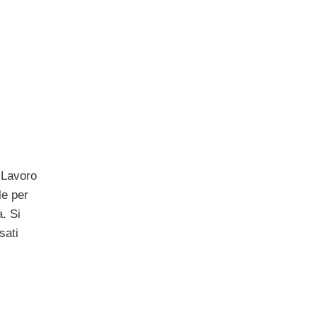
 Lavoro
le per
. Si
sati