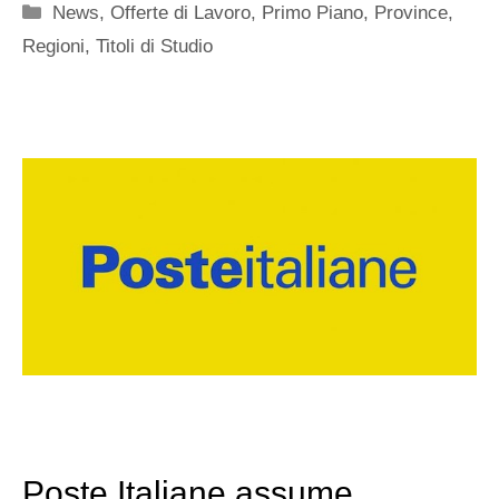
Categorie
News
,
Offerte di Lavoro
,
Primo Piano
,
Province
,
Regioni
,
Titoli di Studio
Poste Italiane assume