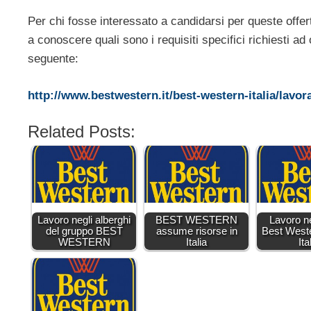
Per chi fosse interessato a candidarsi per queste offe
a conoscere quali sono i requisiti specifici richiesti ad
seguente:
http://www.bestwestern.it/best-western-italia/lavora
Related Posts:
Lavoro negli alberghi
BEST WESTERN
Lavoro ne
del gruppo BEST
assume risorse in
Best Weste
WESTERN
Italia
Ita