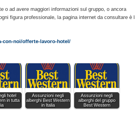
rte o ad avere maggiori informazioni sul gruppo, o ancora
 ogni figura professionale, la pagina internet da consultare è 
-con-noi/offerte-lavoro-hotel/
gli hotel
Assunzioni negli
Assunzioni negli
rn in tutta
alberghi Best Western
alberghi del gruppo
lia
in Italia
Best Western