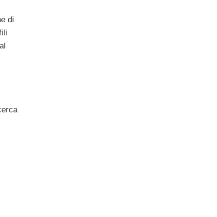
e di
ili
al
icerca