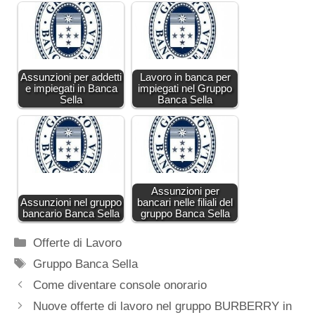
Assunzioni per addetti
Lavoro in banca per
e impiegati in Banca
impiegati nel Gruppo
Sella
Banca Sella
Assunzioni per
Assunzioni nel gruppo
bancari nelle filiali del
bancario Banca Sella
gruppo Banca Sella
Categorie
Offerte di Lavoro
Tag
Gruppo Banca Sella
Come diventare console onorario
Nuove offerte di lavoro nel gruppo BURBERRY in