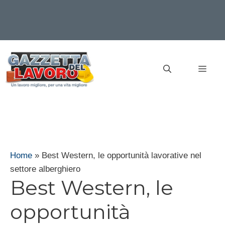
Vai
al
MEN
contenuto
Home
»
Best Western, le opportunità lavorative nel
settore alberghiero
Best Western, le
opportunità