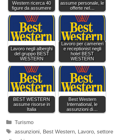
Western ricerca 40
assume personale, le
figure da assumere
offerte nel…
Lavoro per camerieri
Lavoro negli alberghi
e receptionist negli
del gruppo BEST
hotel BEST
WESTERN
WESTERN
BEST WESTERN
Best Western
assume risorse in
International, le
Italia
assunzioni di…
Categorie
Turismo
Tag
assunzioni
,
Best Western
,
Lavoro
,
settore