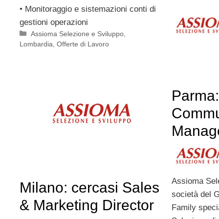
• Monitoraggio e sistemazioni conti di
gestioni operazioni
Categorie
Assioma Selezione e Sviluppo
,
Lombardia
,
Offerte di Lavoro
Parma:
Commun
Manag
Assioma Sele
Milano: cercasi Sales
società del 
& Marketing Director
Family speci