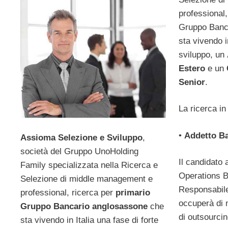
professional,
Gruppo Banc
sta vivendo i
sviluppo, un
Estero
e un
Senior
.
La ricerca in
•
Addetto Ba
Assioma Selezione e Sviluppo
,
società del Gruppo UnoHolding
Il candidato a
Family specializzata nella Ricerca e
Operations B
Selezione di middle management e
Responsabile
professional, ricerca per
primario
occuperà di m
Gruppo Bancario anglosassone
che
di outsourcin
sta vivendo in Italia una fase di forte