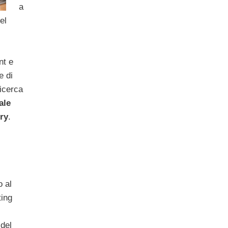
a
el
nt e
e di
icerca
ale
ury
.
o al
ting
 del