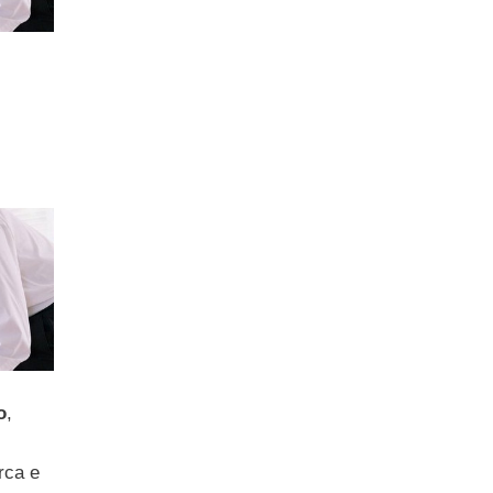
o
,
rca e