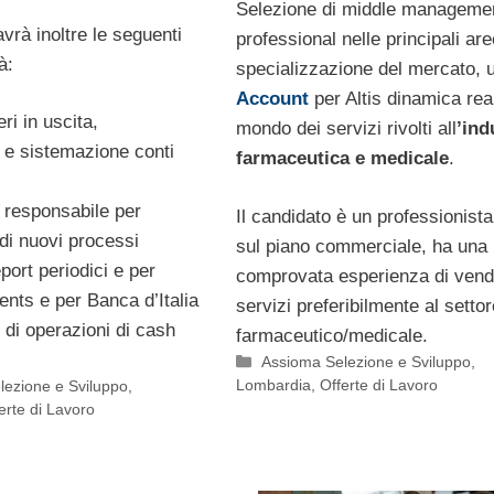
Selezione di middle manageme
avrà inoltre le seguenti
professional nelle principali are
à:
specializzazione del mercato, 
Account
per Altis dinamica rea
eri in uscita,
mondo dei servizi rivolti all
’ind
 e sistemazione conti
farmaceutica e medicale
.
l responsabile per
Il candidato è un professionista
di nuovi processi
sul piano commerciale, ha una
port periodici e per
comprovata esperienza di vendi
nts e per Banca d’Italia
servizi preferibilmente al settor
 di operazioni di cash
farmaceutico/medicale.
Categorie
Assioma Selezione e Sviluppo
,
Lombardia
,
Offerte di Lavoro
lezione e Sviluppo
,
erte di Lavoro