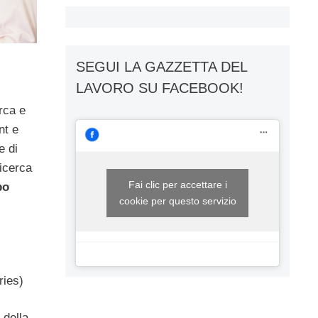
SEGUI LA GAZZETTA DEL
LAVORO SU FACEBOOK!
rca e
nt e
e di
icerca
Fai clic per accettare i
po
cookie per questo servizio
ries)
 della