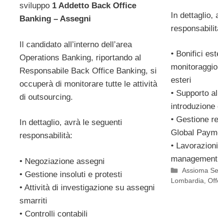
sviluppo
1 Addetto Back Office
In dettaglio, 
Banking – Assegni
responsabilit
Il candidato all’interno dell’area
• Bonifici est
Operations Banking, riportando al
monitoraggio
Responsabile Back Office Banking, si
esteri
occuperà di monitorare tutte le attività
• Supporto a
di outsourcing.
introduzione 
• Gestione re
In dettaglio, avrà le seguenti
Global Payme
responsabilità:
• Lavorazioni
management
• Negoziazione assegni
Categorie
Assioma Se
• Gestione insoluti e protesti
Lombardia
,
Off
• Attività di investigazione su assegni
smarriti
• Controlli contabili