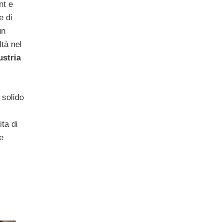
nt e
e di
un
ltà nel
ustria
 solido
ta di
e