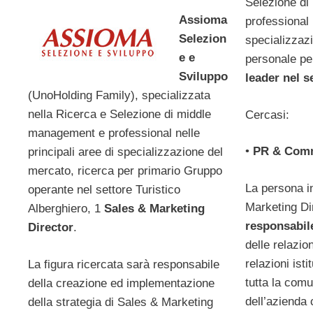
Selezione d
Assioma
professional 
Selezion
specializzaz
e e
personale p
Sviluppo
leader nel s
(UnoHolding Family), specializzata
nella Ricerca e Selezione di middle
Cercasi:
management e professional nelle
•
PR & Comm
principali aree di specializzazione del
mercato, ricerca per primario Gruppo
La persona in
operante nel settore Turistico
Marketing Di
Alberghiero, 1
Sales & Marketing
responsabile
Director
.
delle relazio
relazioni isti
La figura ricercata sarà responsabile
tutta la com
della creazione ed implementazione
dell’azienda
della strategia di Sales & Marketing