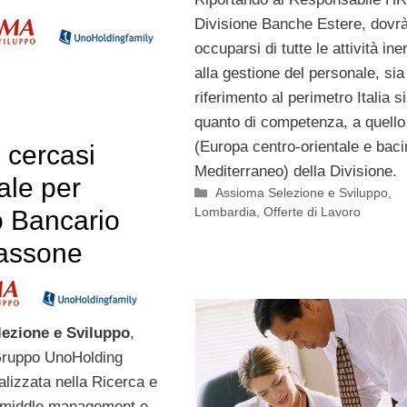
Divisione Banche Estere, dovr
occuparsi di tutte le attività ine
alla gestione del personale, sia
riferimento al perimetro Italia s
quanto di competenza, a quello
(Europa centro-orientale e baci
 cercasi
Mediterraneo) della Divisione.
ale per
Categorie
Assioma Selezione e Sviluppo
,
Lombardia
,
Offerte di Lavoro
 Bancario
assone
ezione e Sviluppo
,
Gruppo UnoHolding
alizzata nella Ricerca e
i middle management e