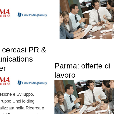
 cercasi PR &
ications
Parma: offerte di
er
lavoro
zione e Sviluppo,
Gruppo UnoHolding
alizzata nella Ricerca e