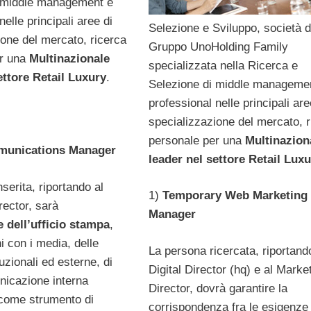
i middle management e
nelle principali aree di
Selezione e Sviluppo, società d
ione del mercato, ricerca
Gruppo UnoHolding Family
er una
Multinazionale
specializzata nella Ricerca e
ettore Retail Luxury
.
Selezione di middle manageme
professional nelle principali are
specializzazione del mercato, r
personale per una
Multinazion
unications Manager
leader nel settore Retail Lux
serita, riportando al
1)
Temporary Web Marketing
rector, sarà
Manager
 dell’ufficio stampa
,
ni con i media, delle
La persona ricercata, riportand
tuzionali ed esterne, di
Digital Director (hq) e al Marke
unicazione interna
Director, dovrà garantire la
 come strumento di
corrispondenza fra le esigenze