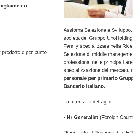
bigliamento
.
Assioma Selezione e Sviluppo,
società del Gruppo UnoHolding
Family specializzata nella Rice
er prodotto e per punto
Selezione di middle manageme
professional nelle principali are
specializzazione del mercato, r
personale per primario Grup
Bancario italiano
.
La ricerca in dettaglio:
•
Hr Generalist
(Foreign Count
Riportando al Responsabile HR