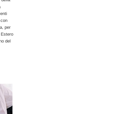
à
renti
 con
ia, per
 Estero
no del