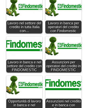
Lavoro nel settore del
Lavoro in banca per
credito in tutta Italia
operatori del credito
con…
con Findomestic
Lavoro in banca e nel
Assunzioni per
settore del credito con
operatori del credito in
FINDOMESTIC
FINDOMESTIC
Opportunità di lavoro
Assunzioni nel credito
in banca e nel
e in banca con