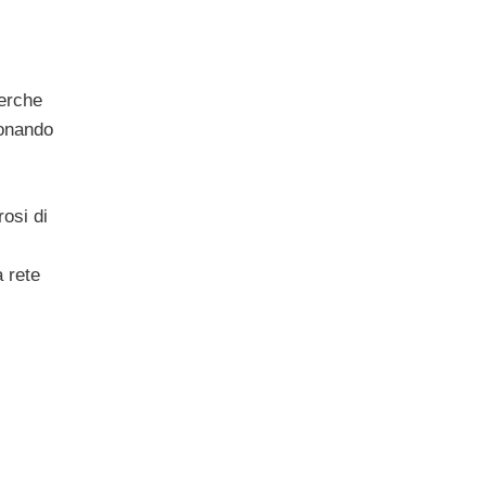
cerche
ionando
rosi di
a rete