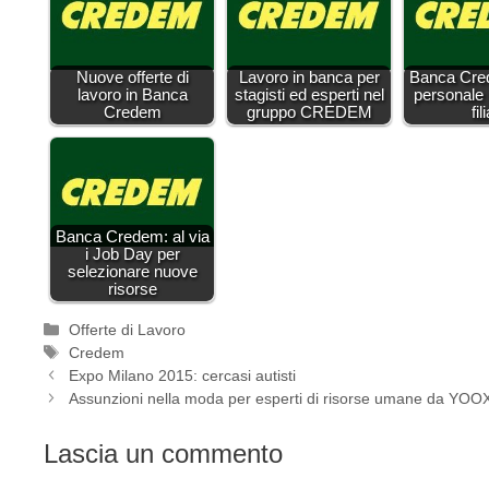
Nuove offerte di
Lavoro in banca per
Banca Cre
lavoro in Banca
stagisti ed esperti nel
personale 
Credem
gruppo CREDEM
fili
Banca Credem: al via
i Job Day per
selezionare nuove
risorse
Categorie
Offerte di Lavoro
Tag
Credem
Expo Milano 2015: cercasi autisti
Assunzioni nella moda per esperti di risorse umane da YOO
Lascia un commento