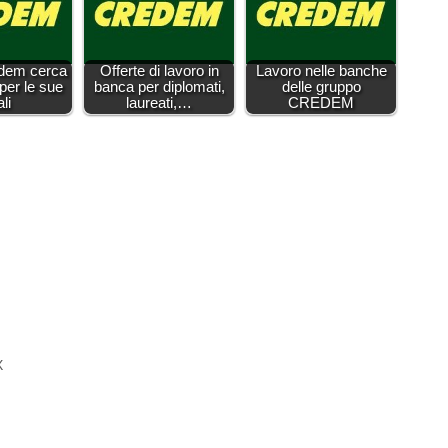
dem cerca
Offerte di lavoro in
Lavoro nelle banche
per le sue
banca per diplomati,
delle gruppo
ali
laureati,…
CREDEM
X