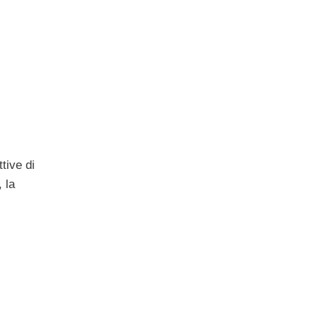
tive di
 la