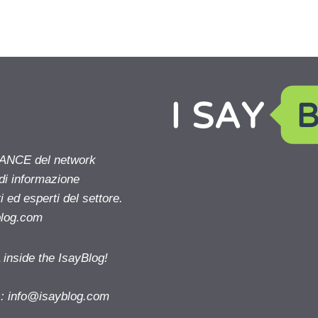
NANCE del network
 di informazione
 ed esperti del settore.
blog.com
nside the IsayBlog!
s:
info@isayblog.com