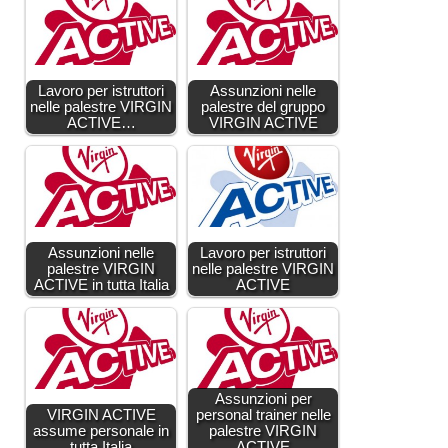
Lavoro per istruttori
Assunzioni nelle
nelle palestre VIRGIN
palestre del gruppo
ACTIVE…
VIRGIN ACTIVE
Assunzioni nelle
Lavoro per istruttori
palestre VIRGIN
nelle palestre VIRGIN
ACTIVE in tutta Italia
ACTIVE
Assunzioni per
VIRGIN ACTIVE
personal trainer nelle
assume personale in
palestre VIRGIN
tutta Italia
ACTIVE