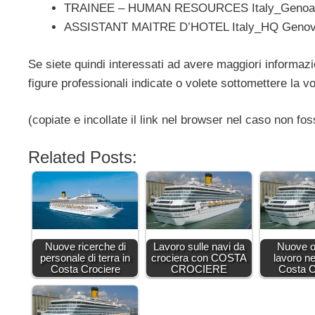
TRAINEE – HUMAN RESOURCES Italy_Genoa 
ASSISTANT MAITRE D’HOTEL Italy_HQ Genova, 
Se siete quindi interessati ad avere maggiori informazio
figure professionali indicate o volete sottomettere la vo
(copiate e incollate il link nel browser nel caso non fos
Related Posts:
Nuove ricerche di
Lavoro sulle navi da
Nuove of
personale di terra in
crociera con COSTA
lavoro n
Costa Crociere
CROCIERE
Costa C