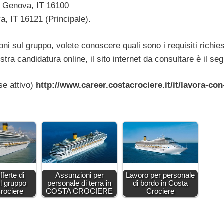
Genova, IT 16100
IT 16121 (Principale).
ni sul gruppo, volete conoscere quali sono i requisiti richiest
stra candidatura online, il sito internet da consultare è il se
se attivo)
http://www.career.costacrociere.it/it/lavora-con
ferte di
Assunzioni per
Lavoro per personale
el gruppo
personale di terra in
di bordo in Costa
rociere
COSTA CROCIERE
Crociere