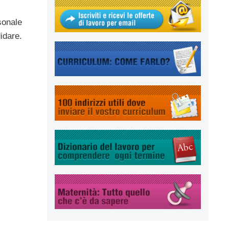
sonale
didare.