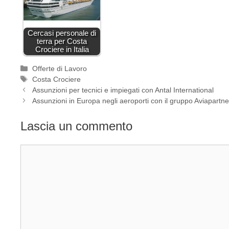
Cercasi personale di
terra per Costa
Crociere in Italia
Categorie
Offerte di Lavoro
Tag
Costa Crociere
Assunzioni per tecnici e impiegati con Antal International
Assunzioni in Europa negli aeroporti con il gruppo Aviapartne
Lascia un commento
Commento