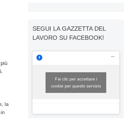
SEGUI LA GAZZETTA DEL
LAVORO SU FACEBOOK!
 più
6.
Fai clic per accettare i
cookie per questo servizio
, la
 in