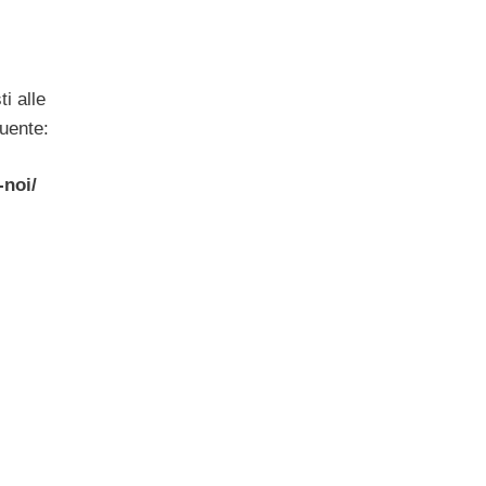
i alle
guente:
-noi/