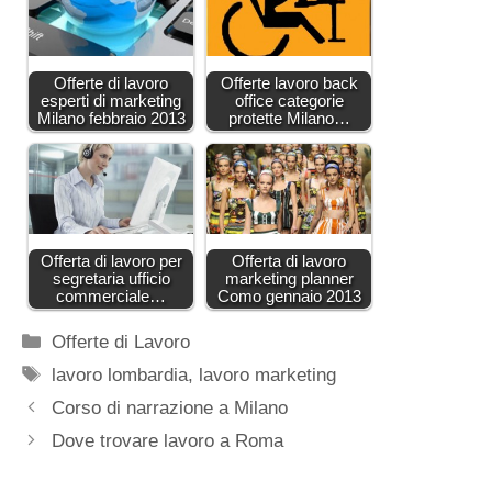
Offerte di lavoro
Offerte lavoro back
esperti di marketing
office categorie
Milano febbraio 2013
protette Milano…
Offerta di lavoro per
Offerta di lavoro
segretaria ufficio
marketing planner
commerciale…
Como gennaio 2013
Categorie
Offerte di Lavoro
Tag
lavoro lombardia
,
lavoro marketing
Corso di narrazione a Milano
Dove trovare lavoro a Roma