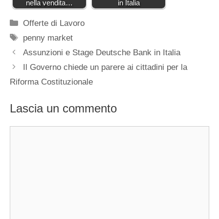
nella vendita…
in Italia
Categorie
Offerte di Lavoro
Tag
penny market
Assunzioni e Stage Deutsche Bank in Italia
Il Governo chiede un parere ai cittadini per la
Riforma Costituzionale
Lascia un commento
Commento