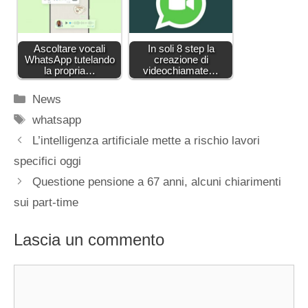
Ascoltare vocali
In soli 8 step la
WhatsApp tutelando
creazione di
la propria…
videochiamate…
Categorie
News
Tag
whatsapp
L’intelligenza artificiale mette a rischio lavori
specifici oggi
Questione pensione a 67 anni, alcuni chiarimenti
sui part-time
Lascia un commento
Commento