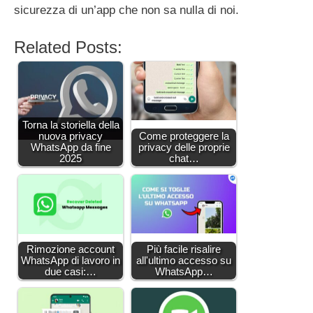
sicurezza di un’app che non sa nulla di noi.
Related Posts:
Torna la storiella della
nuova privacy
Come proteggere la
WhatsApp da fine
privacy delle proprie
2025
chat…
Rimozione account
Più facile risalire
WhatsApp di lavoro in
all'ultimo accesso su
due casi:…
WhatsApp…