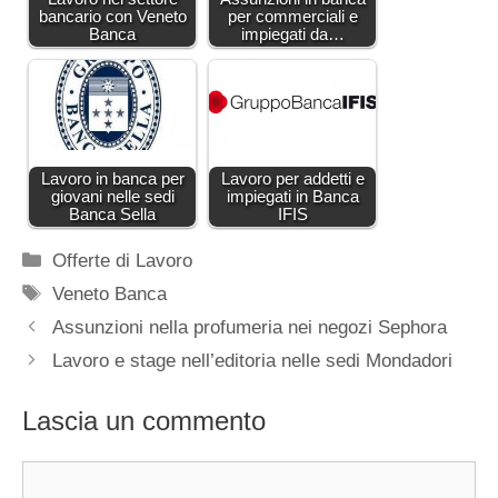
bancario con Veneto
per commerciali e
Banca
impiegati da…
Lavoro in banca per
Lavoro per addetti e
giovani nelle sedi
impiegati in Banca
Banca Sella
IFIS
Categorie
Offerte di Lavoro
Tag
Veneto Banca
Assunzioni nella profumeria nei negozi Sephora
Lavoro e stage nell’editoria nelle sedi Mondadori
Lascia un commento
Commento