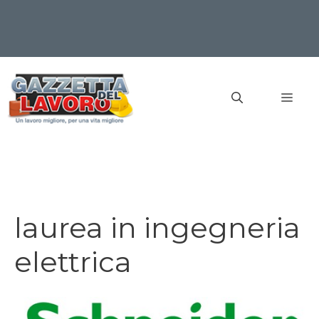
Vai
al
MEN
contenuto
laurea in ingegneria
elettrica