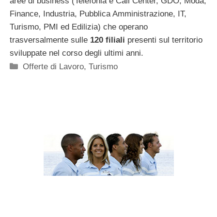
aree di business (Telefonia e Call Center, GDO, Moda,
Finance, Industria, Pubblica Amministrazione, IT,
Turismo, PMI ed Edilizia) che operano
trasversalmente sulle
120 filiali
presenti sul territorio
sviluppate nel corso degli ultimi anni.
Categorie
Offerte di Lavoro
,
Turismo