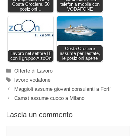
Costa Crociere, 50
telefonia mobile con
posizioni…
VODAFONE
Costa Crociere
Lavoro nel settore IT
assume per l’estate,
con il gruppo AizoOn
le posizioni aperte
Categorie
Offerte di Lavoro
Tag
lavoro vodafone
Maggioli assume giovani consulenti a Forlì
Camst assume cuoco a Milano
Lascia un commento
Commento