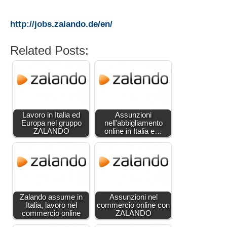
http://jobs.zalando.de/en/
Related Posts:
Lavoro in Italia ed
Assunzioni
Europa nel gruppo
nell'abbigliamento
ZALANDO
online in Italia e…
Zalando assume in
Assunzioni nel
Italia, lavoro nel
commercio online con
commercio online
ZALANDO