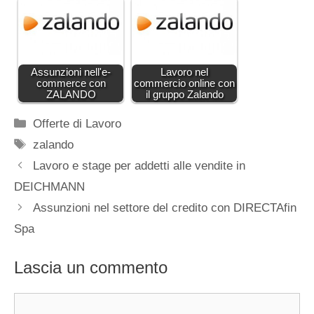
Assunzioni nell'e-
Lavoro nel
commerce con
commercio online con
ZALANDO
il gruppo Zalando
Categorie
Offerte di Lavoro
Tag
zalando
Lavoro e stage per addetti alle vendite in
DEICHMANN
Assunzioni nel settore del credito con DIRECTAfin
Spa
Lascia un commento
Commento