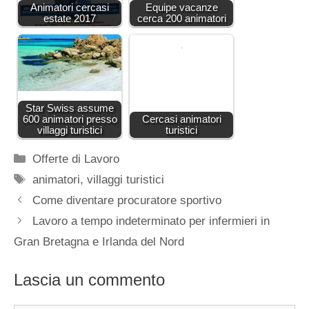
Animatori cercasi
Equipe vacanze
estate 2017
cerca 200 animatori
Star Swiss assume
600 animatori presso
Cercasi animatori
villaggi turistici
turistici
Categorie
Offerte di Lavoro
Tag
animatori
,
villaggi turistici
Come diventare procuratore sportivo
Lavoro a tempo indeterminato per infermieri in
Gran Bretagna e Irlanda del Nord
Lascia un commento