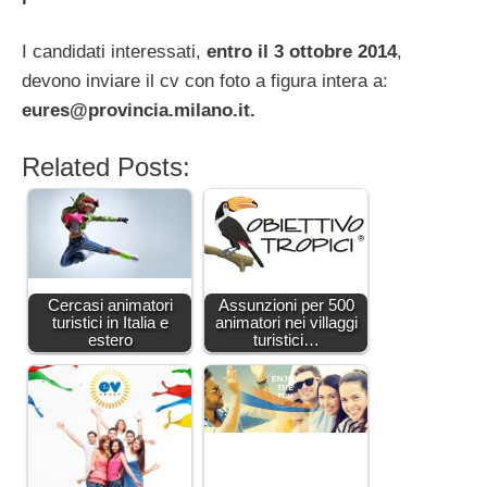
I candidati interessati,
entro il 3 ottobre 2014
,
devono inviare il cv con foto a figura intera a:
eures@provincia.milano.it
.
Related Posts:
Cercasi animatori
Assunzioni per 500
turistici in Italia e
animatori nei villaggi
estero
turistici…