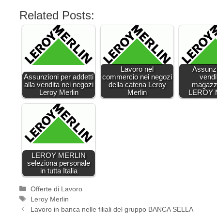
Related Posts:
Lavoro nel
Assunzi
Assunzioni per addetti
commercio nei negozi
vendi
alla vendita nei negozi
della catena Leroy
magazzi
Leroy Merlin
Merlin
LEROY 
LEROY MERLIN
seleziona personale
in tutta Italia
Categorie
Offerte di Lavoro
Tag
Leroy Merlin
Lavoro in banca nelle filiali del gruppo BANCA SELLA