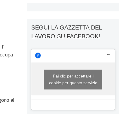
SEGUI LA GAZZETTA DEL
LAVORO SU FACEBOOK!
l’
 occupa
Fai clic per accettare i
cookie per questo servizio
gono al