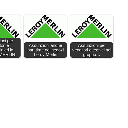
oni per
tori e
Assunzioni anche
Assunzioni per
nieri in
part time nei negozi
venditori e tecnici nel
MERLIN
Leroy Merlin
gruppo…