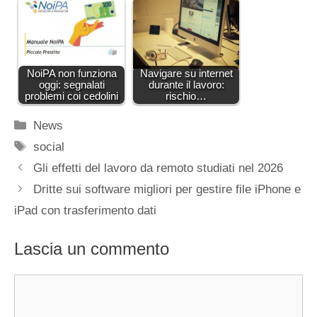
NoiPA non funziona
Navigare su internet
oggi: segnalati
durante il lavoro:
problemi coi cedolini
rischio…
Categorie
News
Tag
social
Gli effetti del lavoro da remoto studiati nel 2026
Dritte sui software migliori per gestire file iPhone e
iPad con trasferimento dati
Lascia un commento
Commento