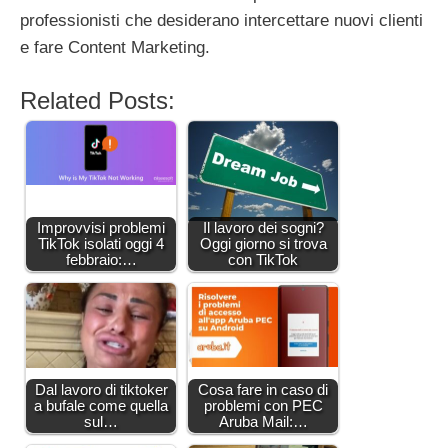
professionisti che desiderano intercettare nuovi clienti
e fare Content Marketing.
Related Posts:
Improvvisi problemi
Il lavoro dei sogni?
TikTok isolati oggi 4
Oggi giorno si trova
febbraio:…
con TikTok
Dal lavoro di tiktoker
Cosa fare in caso di
a bufale come quella
problemi con PEC
sul…
Aruba Mail:…