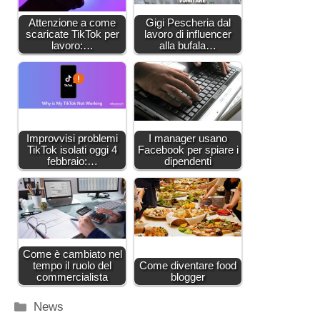
Attenzione a come
Gigi Pescheria dal
scaricate TikTok per
lavoro di influencer
lavoro:…
alla bufala…
Improvvisi problemi
I manager usano
TikTok isolati oggi 4
Facebook per spiare i
febbraio:…
dipendenti
Come è cambiato nel
tempo il ruolo del
Come diventare food
commercialista
blogger
Categorie
News