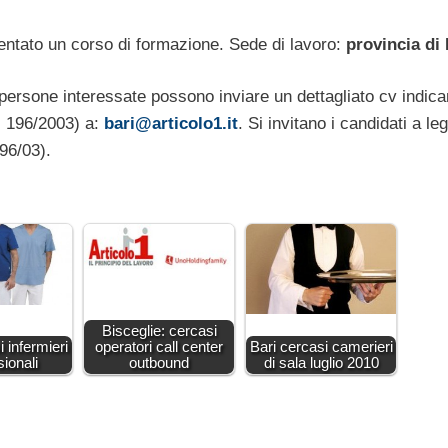
entato un corso di formazione. Sede di lavoro:
provincia di 
e persone interessate possono inviare un dettagliato cv indic
s. 196/2003) a:
bari@articolo1.it
. Si invitano i candidati a le
196/03).
Bisceglie: cercasi
i infermieri
operatori call center
Bari cercasi camerieri
sionali
outbound
di sala luglio 2010