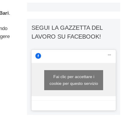
Bari
.
SEGUI LA GAZZETTA DEL
ando
LAVORO SU FACEBOOK!
ggere
Fai clic per accettare i
cookie per questo servizio