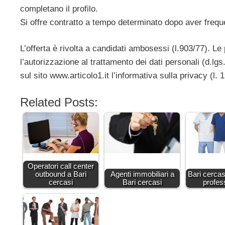
completano il profilo.
Si offre contratto a tempo determinato dopo aver frequ
L’offerta è rivolta a candidati ambosessi (l.903/77). L
l’autorizzazione al trattamento dei dati personali (d.lg
sul sito www.articolo1.it l’informativa sulla privacy (l. 
Related Posts:
Operatori call center
outbound a Bari
Agenti immobiliari a
Bari cercas
cercasi
Bari cercasi
profes