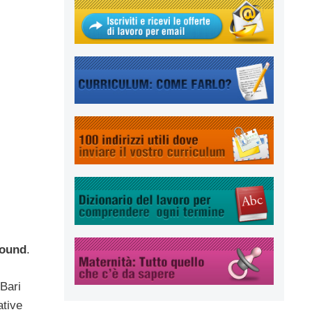
bound
.
 Bari
ative