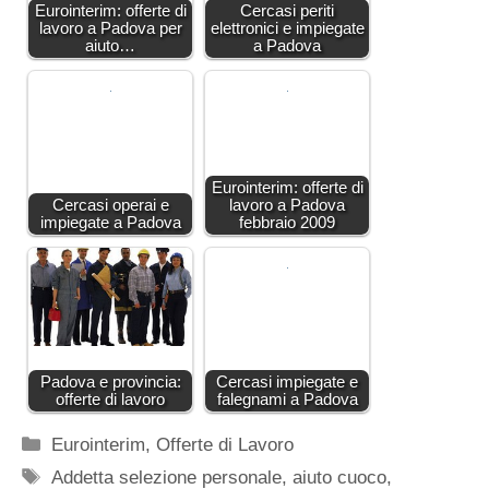
Eurointerim: offerte di
Cercasi periti
lavoro a Padova per
elettronici e impiegate
aiuto…
a Padova
Eurointerim: offerte di
Cercasi operai e
lavoro a Padova
impiegate a Padova
febbraio 2009
Padova e provincia:
Cercasi impiegate e
offerte di lavoro
falegnami a Padova
Categorie
Eurointerim
,
Offerte di Lavoro
Tag
Addetta selezione personale
,
aiuto cuoco
,