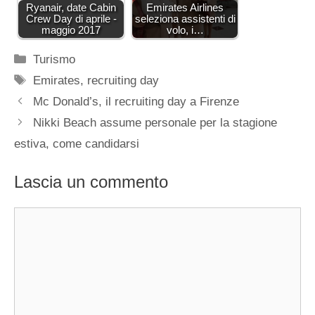
Ryanair, date Cabin
Emirates Airlines
Crew Day di aprile -
seleziona assistenti di
maggio 2017
volo, i…
Categorie
Turismo
Tag
Emirates
,
recruiting day
Mc Donald’s, il recruiting day a Firenze
Nikki Beach assume personale per la stagione
estiva, come candidarsi
Lascia un commento
Commento