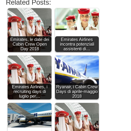
Related Posts:
Emirates, le date dei
Emirates Airlines
Cabin Crew Open
incontra potenziali
Day 2018
assistenti di…
Emirates Airlines, i
Ryanair, i Cabin Crew
recruiting days di
Days di aprile-maggio
luglio per…
2018