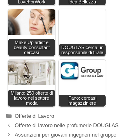
LoveForWork
Idea Bellezza
Make Up artist e
beauty consultant
DOUGLAS cerca un
cercasi
responsabile di filiale
Milano: 250 offerte di
lavoro nel settore
Fano: cercasi
moda
magazziniere
Categorie
Offerte di Lavoro
Offerte di lavoro nelle profumerie DOUGLAS
Assunzioni per giovani ingegneri nel gruppo