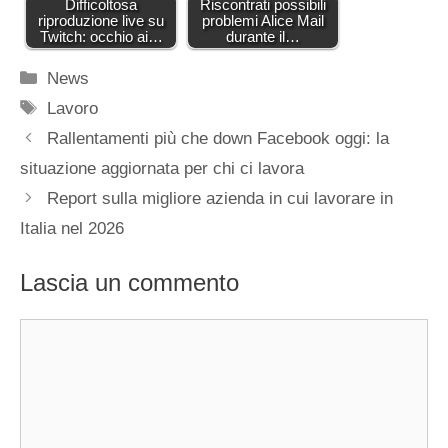
Difficoltosa
Riscontrati possibili
riproduzione live su
problemi Alice Mail
Twitch: occhio ai…
durante il…
Categorie
News
Tag
Lavoro
Rallentamenti più che down Facebook oggi: la
situazione aggiornata per chi ci lavora
Report sulla migliore azienda in cui lavorare in
Italia nel 2026
Lascia un commento
Commento