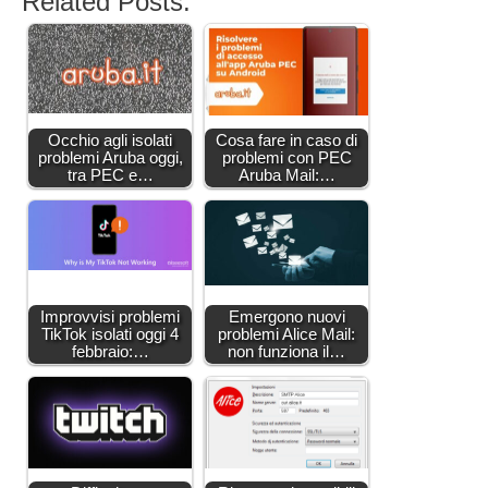
Related Posts:
Occhio agli isolati
Cosa fare in caso di
problemi Aruba oggi,
problemi con PEC
tra PEC e…
Aruba Mail:…
Improvvisi problemi
Emergono nuovi
TikTok isolati oggi 4
problemi Alice Mail:
febbraio:…
non funziona il…