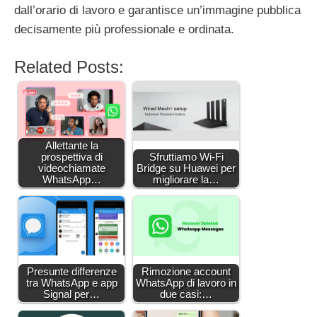
dall’orario di lavoro e garantisce un’immagine pubblica
decisamente più professionale e ordinata.
Related Posts:
Allettante la
prospettiva di
Sfruttiamo Wi-Fi
videochiamate
Bridge su Huawei per
WhatsApp…
migliorare la…
Presunte differenze
Rimozione account
tra WhatsApp e app
WhatsApp di lavoro in
Signal per…
due casi:…