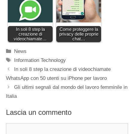
In soli 8 step la
Come proteggere la
creazione di
privacy delle proprie
videochiamate…
chat…
Categorie
News
Tag
Information Technology
In soli 8 step la creazione di videochiamate
WhatsApp con 50 utenti su iPhone per lavoro
Gli ultimi segnali dal mondo del lavoro femminile in
Italia
Lascia un commento
Commento