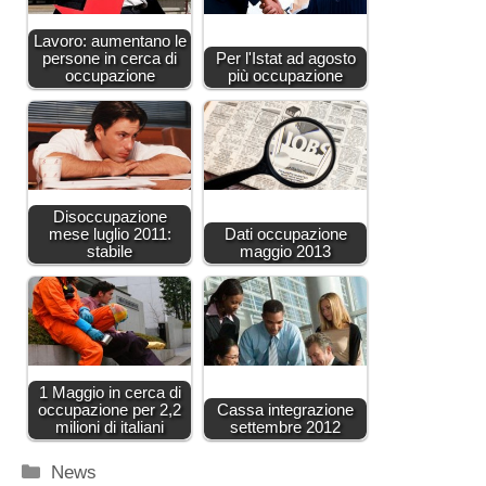
Lavoro: aumentano le
persone in cerca di
Per l'Istat ad agosto
occupazione
più occupazione
Disoccupazione
mese luglio 2011:
Dati occupazione
stabile
maggio 2013
1 Maggio in cerca di
occupazione per 2,2
Cassa integrazione
milioni di italiani
settembre 2012
Categorie
News