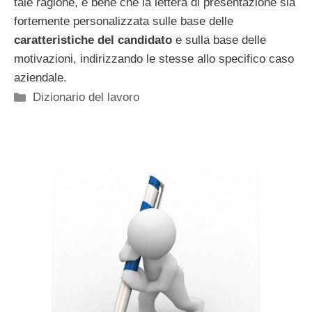
tale ragione, è bene che la lettera di presentazione sia
fortemente personalizzata sulle base delle
caratteristiche del candidato
e sulla base delle
motivazioni, indirizzando le stesse allo specifico caso
aziendale.
Categorie
Dizionario del lavoro