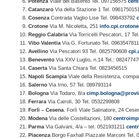
Potenza
Viale del Basento Tel. 097156575
cent
Catanzaro
Via della Stazione 1 Tel. 09617501
Cosenza
Contrada Vaglio Lise Tel. 098433792
Crotone
Via M. Nicoletta, 251
info.cpi.croton
Reggio Calabria
Via Torricelli Pescatori, 17 T
Vibo Valentia
Via G. Fortunato Tel. 0963547811
Avellino
Via Pescatori 93 Tel. 0825790608
cpi.
Benevento
Via XXV Luglio, n.14 Tel.: 0824774
Caserta
Via Santa Chiara Tel. 0823456515
Napoli Scampia
Viale della Resistenza, compa
Salerno
Via Irno, 57 Tel. 089793114
Bologna
Via Todaro, 8/a
cimp.bologna@provin
Ferrara
Via Cairoli, 30 Tel. 0532299808
Forlì – Cesena
. Forlì Viale Salinatore, 24 Ces
Modena
Via delle Costellazioni, 180
centroimp
Parma
Via Galvani, 4/a – tel. 0521931211
cent
Piacenza
Borgo Faxhall Piazzale Marconi Tel. 