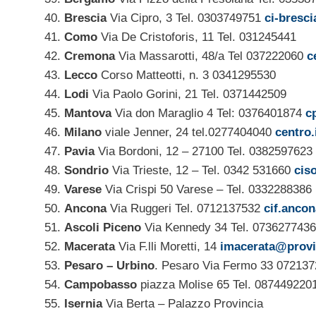
Brescia
Via Cipro, 3 Tel. 0303749751
ci-bresci
Como
Via De Cristoforis, 11 Tel. 031245441
Cremona
Via Massarotti, 48/a Tel 037222060
c
Lecco
Corso Matteotti, n. 3 0341295530
Lodi
Via Paolo Gorini, 21 Tel. 0371442509
Mantova
Via don Maraglio 4 Tel: 0376401874
c
Milano
viale Jenner, 24 tel.0277404040
centro
Pavia
Via Bordoni, 12 – 27100 Tel. 0382597623
Sondrio
Via Trieste, 12 – Tel. 0342 531660
cis
Varese
Via Crispi 50 Varese – Tel. 0332288386
Ancona
Via Ruggeri Tel. 0712137532
cif.anco
Ascoli Piceno
Via Kennedy 34 Tel. 073627743
Macerata
Via F.lli Moretti, 14
imacerata@provi
Pesaro – Urbino
. Pesaro Via Fermo 33 072137
Campobasso
piazza Molise 65 Tel. 087449220
Isernia
Via Berta – Palazzo Provincia