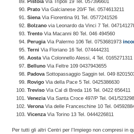
Pistoia
Via Tripoli 19 Tel. 057396601
Prato
Via Galcianese 20/F Tel. 0574613211
Siena
Via Fiorentina 91 Tel. 0577241526
Bolzano
via Leonardo da Vinci 7 Tel. 04714127
Trento
Via Macanni 80 Tel. 046 494560
Perugia
Via Palermo 106 Tel. 0753681973
inco
Terni
Via Floriano 16 Tel. 074444231
Aosta
Via Colonnello Alessi, 4 Tel. 0165271311
Belluno
Via Feltre 109 0437943655
Padova
Sottopassaggio Saggin tel. 049 82015
Rovigo
Via della Pace 5 Tel. 0425386630
Treviso
Via Cal di Breda 116 Tel. 0422 656411
Venezia
Via Santa Croce 497/P Tel. 041/52329
Verona
Via delle Franceschine 10 Tel. 0459288
Vicenza
Via Torino 13 Tel. 0444226811
Per tutti gli altri Centri per l’Impiego non compresi in 