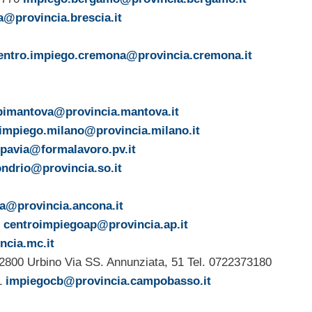
a@provincia.brescia.it
entro.impiego.cremona@provincia.cremona.it
pimantova@provincia.mantova.it
.impiego.milano@provincia.milano.it
pavia@formalavoro.pv.it
ondrio@provincia.so.it
na@provincia.ancona.it
6
centroimpiegoap@provincia.ap.it
ncia.mc.it
2800 Urbino Via SS. Annunziata, 51 Tel. 0722373180
1
impiegocb@provincia.campobasso.it