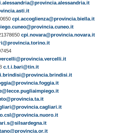
i.alessandria@provincia.alessandria.it
vincia.asti.it
80650
cpi.accoglienza@provincia.biella.it
iego.cuneo@provincia.cuneo.it
321378650
cpi.novara@provincia.novara.it
i@provincia.torino.it
07454
vercelli@provincia.vercelli.it
38
c.t.i.bari@tin.it
i.brindisi@provincia.brindisi.it
oggia@provincia.foggia.it
ce@lecce.pugliaimpiego.it
nto@provincia.ta.it
gliari@provincia.cagliari.it
o.csl@provincia.nuoro.it
ari.s@silsardegna.it
stano@provincia.or.it