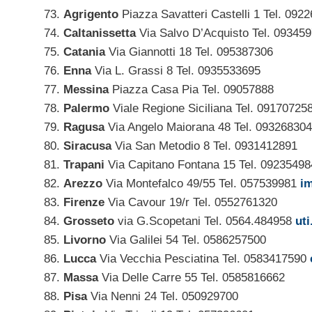
Agrigento
Piazza Savatteri Castelli 1 Tel. 092
Caltanissetta
Via Salvo D’Acquisto Tel. 09345
Catania
Via Giannotti 18 Tel. 095387306
Enna
Via L. Grassi 8 Tel. 0935533695
Messina
Piazza Casa Pia Tel. 09057888
Palermo
Viale Regione Siciliana Tel. 09170725
Ragusa
Via Angelo Maiorana 48 Tel. 09326830
Siracusa
Via San Metodio 8 Tel. 0931412891
Trapani
Via Capitano Fontana 15 Tel. 09235498
Arezzo
Via Montefalco 49/55 Tel. 057539981
im
Firenze
Via Cavour 19/r Tel. 0552761320
Grosseto
via G.Scopetani Tel. 0564.484958
ut
Livorno
Via Galilei 54 Tel. 0586257500
Lucca
Via Vecchia Pesciatina Tel. 0583417590
Massa
Via Delle Carre 55 Tel. 0585816662
Pisa
Via Nenni 24 Tel. 050929700