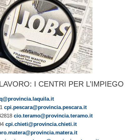
 LAVORO: I CENTRI PER L’IMPIEGO
q@provincia.laquila.it
21
cpi.pescara@provincia.pescara.it
242818
cio.teramo@provincia.teramo.it
704
cpi.chieti@provincia.chieti.it
oro.matera@provincia.matera.it