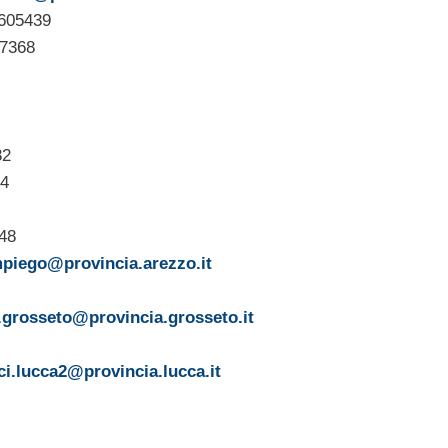
2605439
97368
82
44
48
piego@provincia.arezzo.it
i.grosseto@provincia.grosseto.it
ci.lucca2@provincia.lucca.it