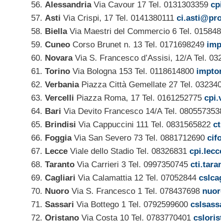
Alessandria
Via Cavour 17 Tel. 0131303359
cp
Asti
Via Crispi, 17 Tel. 0141380111
ci.asti@pro
Biella
Via Maestri del Commercio 6 Tel. 01584
Cuneo
Corso Brunet n. 13 Tel. 0171698249
imp
Novara
Via S. Francesco d’Assisi, 12/A Tel. 0
Torino
Via Bologna 153 Tel. 0118614800
imptor
Verbania
Piazza Città Gemellate 27 Tel. 03234
Vercelli
Piazza Roma, 17 Tel. 0161252775
cpi.
Bari
Via Devito Francesco 14/A Tel. 08055735
Brindisi
Via Cappuccini 111 Tel. 0831565822
ct
Foggia
Via San Severo 73 Tel. 0881712690
cif
Lecce
Viale dello Stadio Tel. 08326831
cpi.lec
Taranto
Via Carrieri 3 Tel. 0997350745
cti.tara
Cagliari
Via Calamattia 12 Tel. 07052844
cslca
Nuoro
Via S. Francesco 1 Tel. 078437698
nuor
Sassari
Via Bottego 1 Tel. 0792599600
cslsass
Oristano
Via Costa 10 Tel. 0783770401
cslori