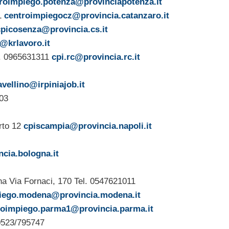
roimpiego.potenza@provinciapotenza.it
51
centroimpiegocz@provincia.catanzaro.it
cpicosenza@provincia.cs.it
e@krlavoro.it
el. 0965631311
cpi.rc@provincia.rc.it
avellino@irpiniajob.it
703
rto 12
cpiscampia@provincia.napoli.it
cia.bologna.it
ena Via Fornaci, 170 Tel. 0547621011
iego.modena@provincia.modena.it
roimpiego.parma1@provincia.parma.it
0523/795747