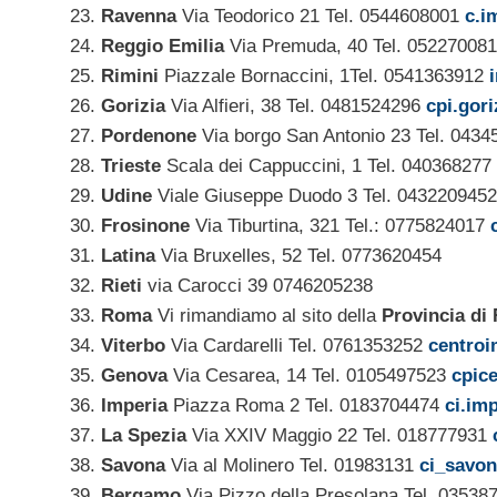
Ravenna
Via Teodorico 21 Tel. 0544608001
c.i
Reggio Emilia
Via Premuda, 40 Tel. 052270081
Rimini
Piazzale Bornaccini, 1Tel. 0541363912
Gorizia
Via Alfieri, 38 Tel. 0481524296
cpi.gori
Pordenone
Via borgo San Antonio 23 Tel. 043
Trieste
Scala dei Cappuccini, 1 Tel. 040368277
Udine
Viale Giuseppe Duodo 3 Tel. 043220945
Frosinone
Via Tiburtina, 321 Tel.: 0775824017
Latina
Via Bruxelles, 52 Tel. 0773620454
Rieti
via Carocci 39 0746205238
Roma
Vi rimandiamo al sito della
Provincia di
Viterbo
Via Cardarelli Tel. 0761353252
centroi
Genova
Via Cesarea, 14 Tel. 0105497523
cpic
Imperia
Piazza Roma 2 Tel. 0183704474
ci.im
La Spezia
Via XXIV Maggio 22 Tel. 018777931
Savona
Via al Molinero Tel. 01983131
ci_savon
Bergamo
Via Pizzo della Presolana Tel. 0353