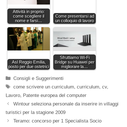
Attività in proprio:
come scegliere il
Come presentarsi ad
nome e farsi…
un colloquio di lavoro
Sfruttiamo Wi-Fi
Asl Reggio Emilia,
Bridge su Huawei per
posto per due ostetrici
migliorare la…
Categorie
Consigli e Suggerimenti
Tag
come scrivere un curriculum
,
curriculum
,
cv
,
Lavoro
,
Patente europea del computer
Wintour seleziona personale da inserire in villaggi
turistici per la stagione 2009
Teramo: concorso per 1 Specialista Socio