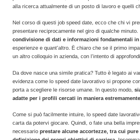
alla ricerca attualmente di un posto di lavoro e quelli 
Nel corso di questi job speed date, ecco che chi vi pr
presentare reciprocamente nel giro di qualche minuto.
condivisione di dati e informazioni fondamentali i
esperienze e quant’altro. È chiaro che se il primo impa
un altro colloquio in azienda, con l’intento di approfond
Da dove nasce una simile pratica? Tutto è legato ai va
evidenza come lo speed date lavorativo si propone com
porta a scegliere le risorse umane. In questo modo,
si
adatte per i profili cercati in maniera estremament
Come si può facilmente intuire, lo speed date lavorati
carta da potervi giocare. Quindi, o fate una bella impre
necessario
prestare alcune accortezze, tra cui pure
definizione dei propri obiettivi di carriera
. Insomma,