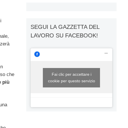
i
SEGUI LA GAZZETTA DEL
LAVORO SU FACEBOOK!
nale,
zzerà
in
sso che
Fai clic per accettare i
cookie per questo servizio
e più
 una
che