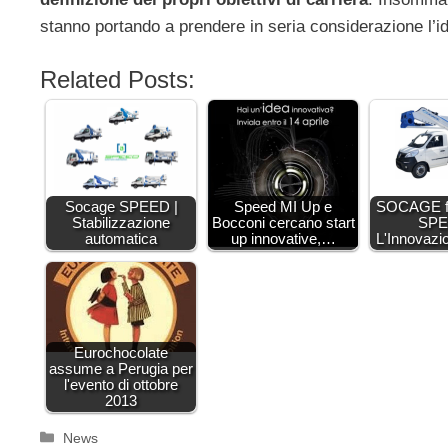
stanno portando a prendere in seria considerazione l’i
Related Posts:
Socage SPEED |
Speed MI Up e
SOCAGE f
Stabilizzazione
Bocconi cercano start
SPE
automatica
up innovative,…
L'Innovazi
Eurochocolate
assume a Perugia per
l'evento di ottobre
2013
Categorie
News