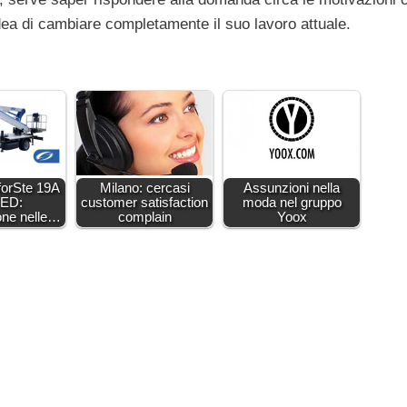
dea di cambiare completamente il suo lavoro attuale.
orSte 19A
Milano: cercasi
Assunzioni nella
ED:
customer satisfaction
moda nel gruppo
one nelle…
complain
Yoox