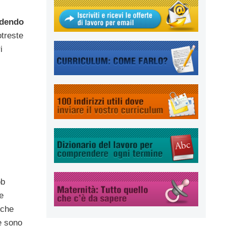
ndendo
treste
i
ob
e
i che
e sono