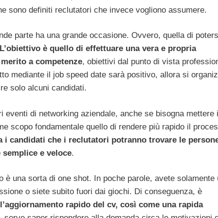
che sono definiti reclutatori che invece vogliono assumere.
ende parte ha una grande occasione. Ovvero, quella di poters
L’obiettivo è quello di effettuare una vera e propria
n merito a competenze
, obiettivi dal punto di vista professio
tto mediante il job speed date sarà positivo, allora si organi
ire solo alcuni candidati.
ri eventi di networking aziendale, anche se bisogna mettere 
e scopo fondamentale quello di rendere più rapido il proce
a i candidati che i reclutatori potranno trovare le person
e semplice e veloce
.
vo è una sorta di one shot. In poche parole, avete solamente
ssione o siete subito fuori dai giochi. Di conseguenza, è
 l’aggiornamento rapido del cv, così come una rapida
 serve saper rispondere alla domanda circa le motivazioni 