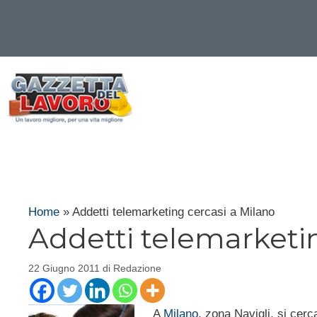
Vai
al
contenuto
Home
»
Addetti telemarketing cercasi a Milano
Addetti telemarketi
22 Giugno 2011
di
Redazione
A
Milano
, zona Navigli, si ce