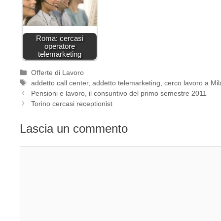
Roma: cercasi
operatore
telemarketing
Categorie
Offerte di Lavoro
Tag
addetto call center
,
addetto telemarketing
,
cerco lavoro a Mi
Pensioni e lavoro, il consuntivo del primo semestre 2011
Torino cercasi receptionist
Lascia un commento
Commento