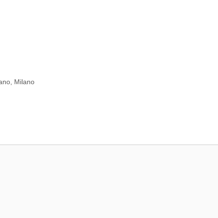
lano
,
Milano