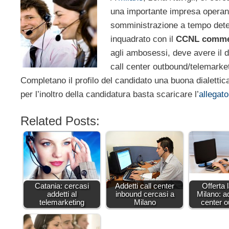
una importante impresa operante 
somministrazione a tempo determ
inquadrato con il
CCNL comme
agli ambosessi, deve avere il d
call center outbound/telemarket
Completano il profilo del candidato una buona dialettica
per l’inoltro della candidatura basta scaricare l’
allegato
Related Posts:
Catania: cercasi
Addetti call center
Offerta 
addetti al
inbound cercasi a
Milano: ad
telemarketing
Milano
center 