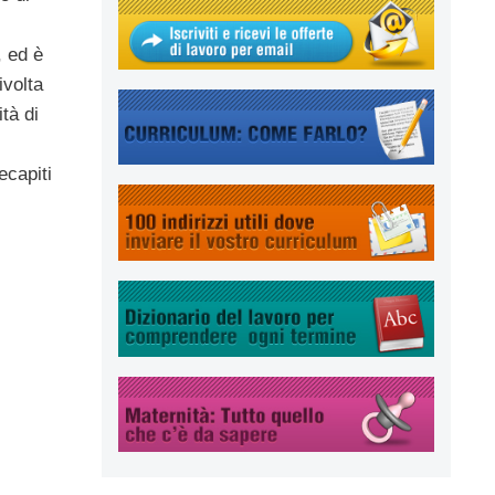
, ed è
ivolta
tà di
ecapiti