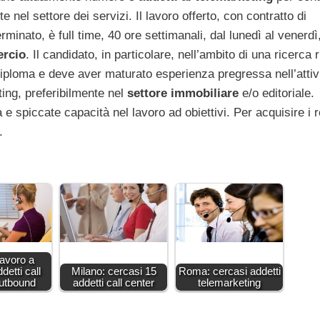
nel settore dei servizi. Il lavoro offerto, con contratto di
inato, è full time, 40 ore settimanali, dal lunedì al venerdì
rcio
. Il candidato, in particolare, nell’ambito di una ricerca r
iploma e deve aver maturato esperienza pregressa nell’attivi
ing, preferibilmente nel
settore immobiliare
e/o editoriale.
 e spiccate capacità nel lavoro ad obiettivi. Per acquisire i r
.
lavoro a
detti call
Milano: cercasi 15
Roma: cercasi addetti
outbound
addetti call center
telemarketing