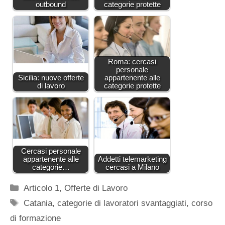
outbound
categorie protette
Roma: cercasi
personale
Sicilia: nuove offerte
appartenente alle
di lavoro
categorie protette
Cercasi personale
appartenente alle
Addetti telemarketing
categorie…
cercasi a Milano
Categorie
Articolo 1
,
Offerte di Lavoro
Tag
Catania
,
categorie di lavoratori svantaggiati
,
corso
di formazione