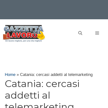
Vai
al
MEN
contenuto
Home
»
Catania: cercasi addetti al telemarketing
Catania: cercasi
addetti al
telemarketing