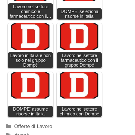
Lavoro nel settore
chimico e
DOMPE' seleziona
farmaceutico con il…
risorse in Italia
Lavoro in Italia e non
Lavoro nel settore
solo nel gruppo
farmaceutico con il
Dompé
gruppo Dompé
DOMPE' assume
Lavoro nel settore
risorse in Italia
chimico con Dompé
Categorie
Offerte di Lavoro
Tag