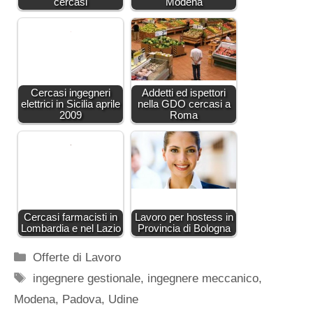
cercasi
Modena
Cercasi ingegneri
Addetti ed ispettori
elettrici in Sicilia aprile
nella GDO cercasi a
2009
Roma
Cercasi farmacisti in
Lavoro per hostess in
Lombardia e nel Lazio
Provincia di Bologna
Categorie
Offerte di Lavoro
Tag
ingegnere gestionale
,
ingegnere meccanico
,
Modena
,
Padova
,
Udine