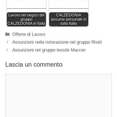
Lavoro nei negozi del
CALZEDONIA
gruppo
assume personale in
CALZEDONIA in Italia
tutta Italia
Categorie
Offerte di Lavoro
Assunzioni nella ristorazione nel gruppo Ristò
Assunzioni nel gruppo tessile Macron
Lascia un commento
Commento