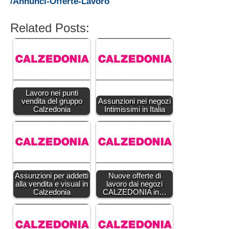
/Annunci-Offerte-Lavoro
Related Posts:
Lavoro nei punti
vendita del gruppo
Assunzioni nei negozi
Calzedonia
Intimissimi in Italia
Assunzioni per addetti
Nuove offerte di
alla vendita e visual in
lavoro dai negozi
Calzedonia
CALZEDONIA in…