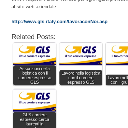
al sito web aziendale:
http://www.gls-italy.com/lavoraconNoi.asp
Related Posts:
Assunzioni nella
logistica con il
Lavoro nella logistica
corriere espresso
con il corriere
Lavoro nell
GLS
espresso GLS
con il g
GLS corriere
espresso cerca
laureati in