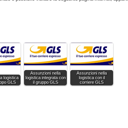
Assunzioni nella
Assunzioni nella
a logistica
logistica integrata con
logistica con il
ruppo GLS
il gruppo GLS
corriere GLS