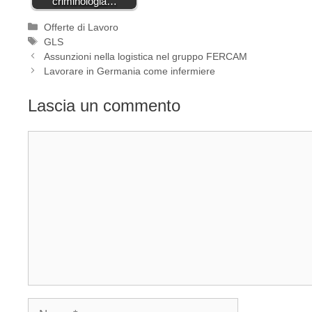
criminologia…
Categorie
Offerte di Lavoro
Tag
GLS
Assunzioni nella logistica nel gruppo FERCAM
Lavorare in Germania come infermiere
Lascia un commento
Commento
Nome