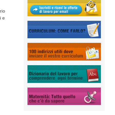
rio
i e