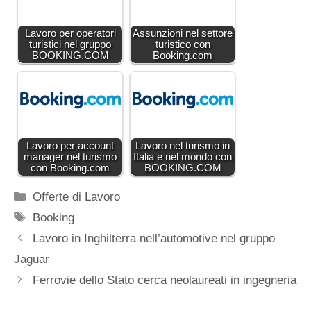
Lavoro per operatori
Assunzioni nel settore
turistici nel gruppo
turistico con
BOOKING.COM
Booking.com
Lavoro per account
Lavoro nel turismo in
manager nel turismo
Italia e nel mondo con
con Booking.com
BOOKING.COM
Categorie
Offerte di Lavoro
Tag
Booking
Lavoro in Inghilterra nell’automotive nel gruppo
Jaguar
Ferrovie dello Stato cerca neolaureati in ingegneria