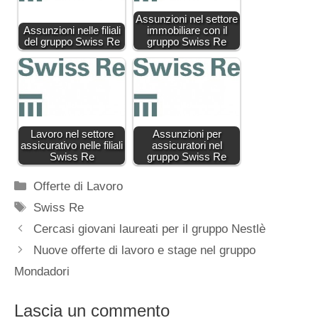
Assunzioni nel settore
Assunzioni nelle filiali
immobiliare con il
del gruppo Swiss Re
gruppo Swiss Re
Lavoro nel settore
Assunzioni per
assicurativo nelle filiali
assicuratori nel
Swiss Re
gruppo Swiss Re
Categorie
Offerte di Lavoro
Tag
Swiss Re
Cercasi giovani laureati per il gruppo Nestlè
Nuove offerte di lavoro e stage nel gruppo
Mondadori
Lascia un commento