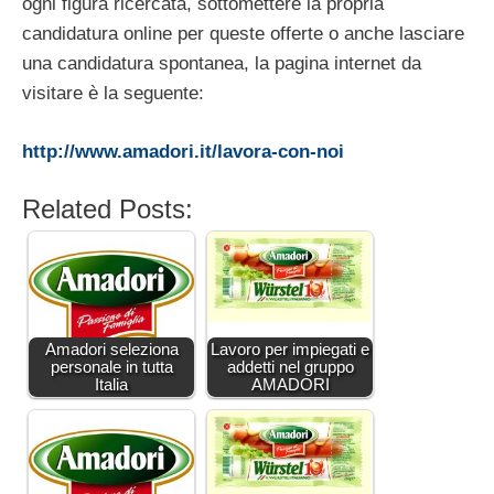
ogni figura ricercata, sottomettere la propria
candidatura online per queste offerte o anche lasciare
una candidatura spontanea, la pagina internet da
visitare è la seguente:
http://www.amadori.it/lavora-con-noi
Related Posts:
Amadori seleziona
Lavoro per impiegati e
personale in tutta
addetti nel gruppo
Italia
AMADORI