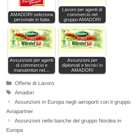
Lavoro per agenti di
AMADORI seleziona
commercio nel
personale in Italia
gruppo AMADORI
Assunzioni per agenti
Assunzioni per
di commercio e
diplomati e tecnici in
manutentori nel…
AMADORI
Categorie
Offerte di Lavoro
Tag
Amadori
Assunzioni in Europa negli aeroporti con il gruppo
Aviapartner
Assunzioni nelle banche del gruppo Nordea in
Europa