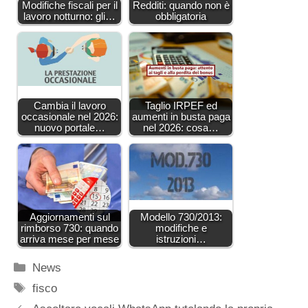
Modifiche fiscali per il
Redditi: quando non è
lavoro notturno: gli…
obbligatoria
Cambia il lavoro
Taglio IRPEF ed
occasionale nel 2026:
aumenti in busta paga
nuovo portale…
nel 2026: cosa…
Aggiornamenti sul
Modello 730/2013:
rimborso 730: quando
modifiche e
arriva mese per mese
istruzioni…
Categorie
News
Tag
fisco