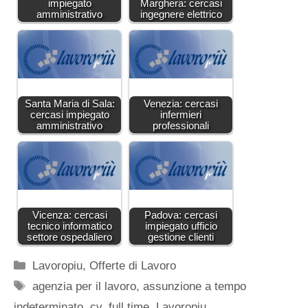
impiegato
Marghera: cercasi
amministrativo
ingegnere elettrico
Santa Maria di Sala:
Venezia: cercasi
cercasi impiegato
infermieri
amministrativo
professionali
Vicenza: cercasi
Padova: cercasi
tecnico informatico
impiegato ufficio
settore ospedaliero
gestione clienti
Categorie
Lavoropiu
,
Offerte di Lavoro
Tag
agenzia per il lavoro
,
assunzione a tempo
indeterminato
,
cv
,
full time
,
Lavoropiu