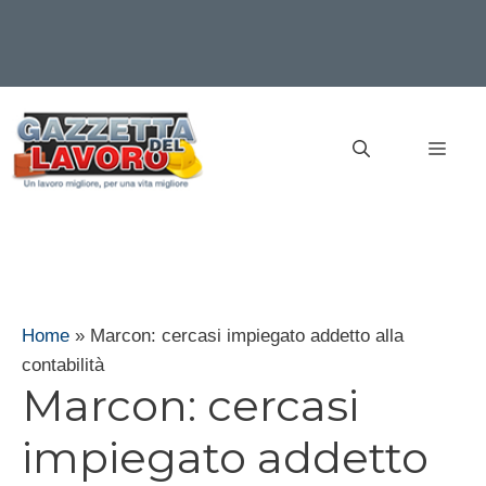
Vai
al
MEN
contenuto
Home
»
Marcon: cercasi impiegato addetto alla
contabilità
Marcon: cercasi
impiegato addetto