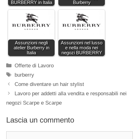
BURBERRY in Italia
Burberry
Assunzioni negli
Assunzioni nel lusso
atelier Burberry in
e nella moda nei
Italia
negozi BURBERRY
Categorie
Offerte di Lavoro
Tag
burberry
Come diventare un hair stylist
Lavoro per addetti alla vendita e responsabili nei
negozi Scarpe e Scarpe
Lascia un commento
Commento